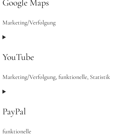
Google Maps
google-
recaptcha
Marketing/Verfolgung
Consent
to
service
YouTube
google-
maps
Marketing/Verfolgung, funktionelle, Statistik
Consent
to
service
PayPal
youtube
funktionelle