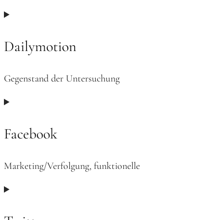
Consent
to
service
Dailymotion
paypal
Gegenstand der Untersuchung
Consent
to
service
Facebook
dailymotion
Marketing/Verfolgung, funktionelle
Consent
to
service