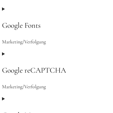
Google Fonts
Marketing/Verfolgung
Consent
to
service
Google reCAPTCHA
google-
fonts
Marketing/Verfolgung
Consent
to
service