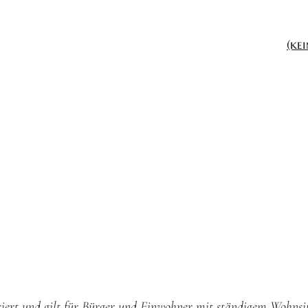
(kei
lisiert und gilt für Bürger und Einwohner mit ständigem Wohns