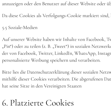
anzuzeigen oder den Benutzer auf dieser Website oder ü
Da diese Cookies als Verfolgungs-Cookie markiert sind,
5.5 Soziale-Medien
Auf unserer Website haben wir Inhalte von Facebook, Tw
„Pin“) oder zu teilen (z. B. „Tweet“) in sozialen Netzwe
der von Facebook, Twitter, LinkedIn, WhatsApp, Instag
personalisierte Werbung speichern und verarbeiten.
Bitte lies die Datenschutzerklärung dieser sozialen Netz
mithilfe dieser Cookies verarbeiten. Die abgerufenen D
hat seine Sitze in den Vereinigten Staaten
6. Platzierte Cookies